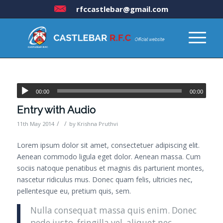
rfccastlebar@gmail.com
00:00
00:00
Entry with Audio
/
/
11th May 2014
by
Krishna Pruthvi
Lorem ipsum dolor sit amet, consectetuer adipiscing elit.
Aenean commodo ligula eget dolor. Aenean massa. Cum
sociis natoque penatibus et magnis dis parturient montes,
nascetur ridiculus mus. Donec quam felis, ultricies nec,
pellentesque eu, pretium quis, sem.
Nulla consequat massa quis enim. Donec
pede justo, fringilla vel, aliquet nec,