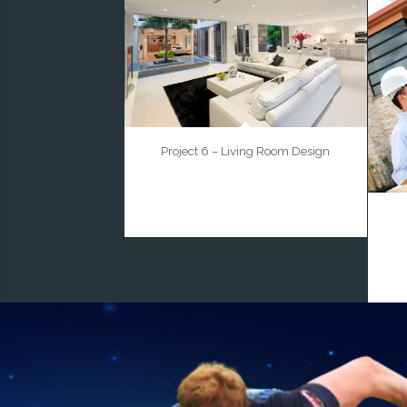
Project 6 – Living Room Design
Aenean leo ligula, porttitor eu,
consequat vitae, eleifend ac, enim.
Aliquam lore.
A
p