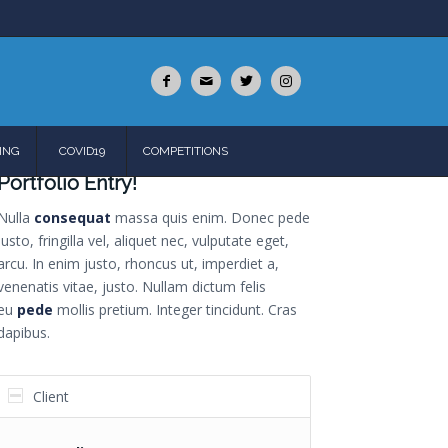
ING
COVID19
COMPETITIONS
Portfolio Entry!
Nulla
consequat
massa quis enim. Donec pede
justo, fringilla vel, aliquet nec, vulputate eget,
arcu. In enim justo, rhoncus ut, imperdiet a,
venenatis vitae, justo. Nullam dictum felis
eu
pede
mollis pretium. Integer tincidunt. Cras
dapibus.
Client