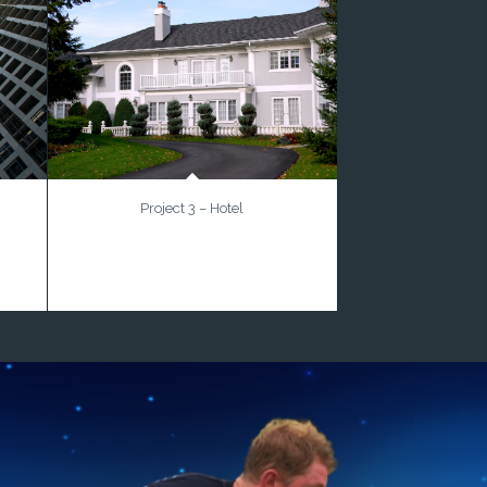
Project 3 – Hotel
Aenean massa. Cum sociis natoque
tes,
penatibus et magnis dis parturiulla
consequat massa quis enim.