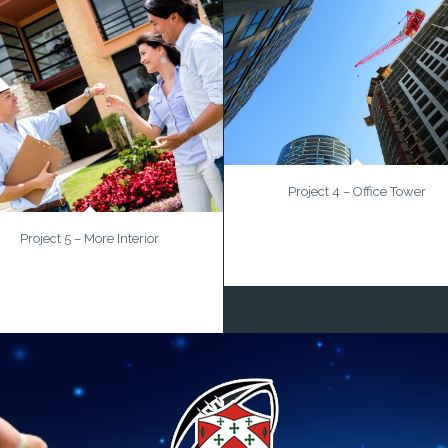
Project 4 – Office Tower
Lorem ipsum dolor sit amet,
consectetuer anis dis parturient mon
Project 5 – More Interior
nascetur ridiculus mus.
enean massa. Cum sociis natoque
enatibus et magnis dis parturient
montes, nascetur ridiculus mus.